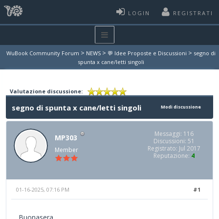
LOGIN
REGISTRATI
>
>
>
WuBook Community Forum
NEWS
💬 Idee Proposte e Discussioni
segno di
spunta x cane/letti singoli
Valutazione discussione:
segno di spunta x cane/letti singoli
Modi discussione
Messaggi: 116
MP303
Discussioni: 51
Registrato: Jul 2017
Member
Reputazione:
4
01-16-2025, 07:16 PM
#1
Buonasera,