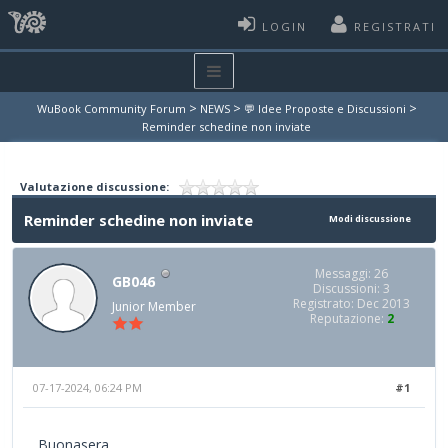
LOGIN
REGISTRATI
>
>
>
WuBook Community Forum
NEWS
💬 Idee Proposte e Discussioni
Reminder schedine non inviate
Valutazione discussione:
Reminder schedine non inviate
Modi discussione
Messaggi: 26
GB046
Discussioni: 3
Registrato: Dec 2013
Junior Member
Reputazione:
2
07-17-2024, 06:24 PM
#1
Buonasera