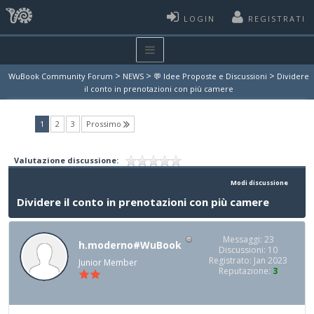
LOGIN
REGISTRATI
>
>
>
WuBook Community Forum
NEWS
💬 Idee Proposte e Discussioni
Dividere
il conto in prenotazioni con più camere
(current)
1
2
3
Prossimo
Valutazione discussione:
Modi discussione
Dividere il conto in prenotazioni con più camere
Messaggi: 23
h.moderno#WuBook
Discussioni: 10
Registrato: Jan 2023
Junior Member
Reputazione:
3