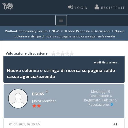
LOGIN
REGISTRATI
>
>
>
WuBook Community Forum
NEWS
💬 Idee Proposte e Discussioni
Nuova
colonna e stringa di ricerca su pagina saldo cassa agenzia/azienda
Valutazione discussione:
Modi discussione
Nuova colonna e stringa di ricerca su pagina saldo
cassa agenzia/azienda
Messaggi: 9
EG045
Discussioni: 4
Registrato: Feb 2015
Junior Member
Reputazione:
0
01-04-2024, 09:30 AM
#1