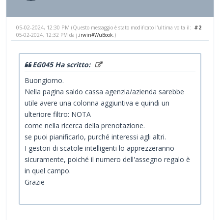
05-02-2024, 12:30 PM
#2
(Questo messaggio è stato modificato l'ultima volta il:
05-02-2024, 12:32 PM da
j.irwin#WuBook
.)
EG045 Ha scritto:
Buongiorno.
Nella pagina saldo cassa agenzia/azienda sarebbe
utile avere una colonna aggiuntiva e quindi un
ulteriore filtro: NOTA
come nella ricerca della prenotazione.
se puoi pianificarlo, purché interessi agli altri.
I gestori di scatole intelligenti lo apprezzeranno
sicuramente, poiché il numero dell'assegno regalo è
in quel campo.
Grazie
mario games