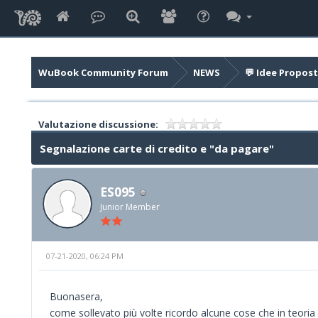
WuBook Community Forum
NEWS
💬 Idee Propost
Valutazione discussione:
Segnalazione carte di credito e "da pagare"
ES095
Junior Member
07-21-2020, 06:24 PM
Buonasera,
come sollevato più volte ricordo alcune cose che in teoria 