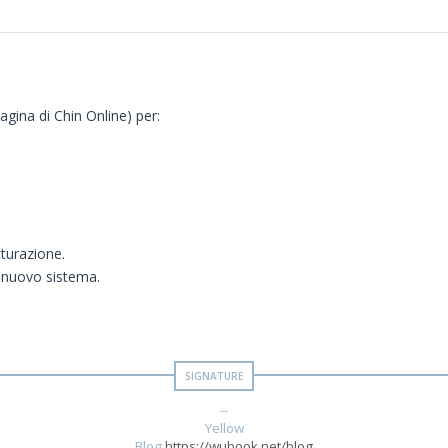
agina di Chin Online) per:
tturazione.
l nuovo sistema.
--
Yellow
Blog
https://wubook.net/blog