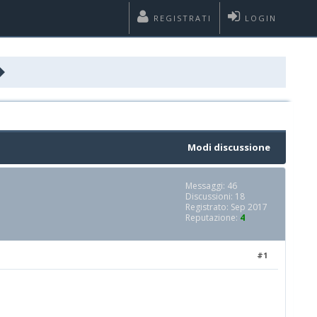
REGISTRATI
LOGIN
Modi discussione
Messaggi: 46
Discussioni: 18
Registrato: Sep 2017
Reputazione:
4
#1