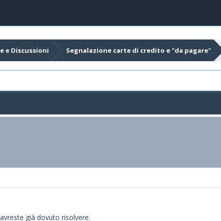
e e Discussioni
Segnalazione carte di credito e "da pagare"
avreste già dovuto risolvere.