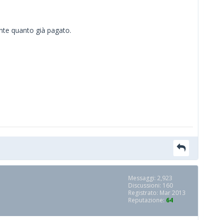
nte quanto già pagato.
Messaggi: 2,923
Discussioni: 160
Registrato: Mar 2013
Reputazione:
64