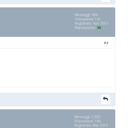
Messaggi: 936
Discussioni: 141
Registrato: Apr 2013
Reputazione:
36
#2
Messaggi: 2,923
Discussioni: 160
Registrato: Mar 2013