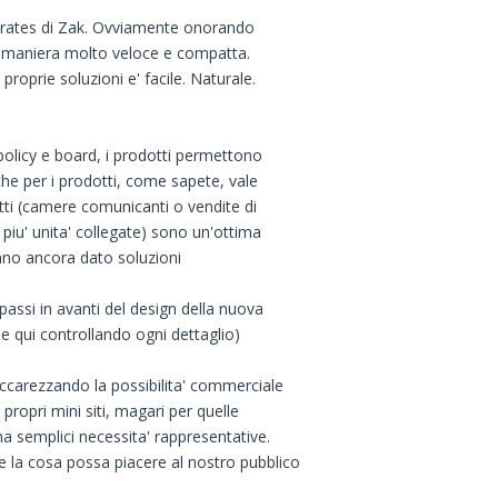
e rates di Zak. Ovviamente onorando
 in maniera molto veloce e compatta.
roprie soluzioni e' facile. Naturale.
 policy e board, i prodotti permettono
che per i prodotti, come sapete, vale
otti (camere comunicanti o vendite di
piu' unita' collegate) sono un'ottima
nno ancora dato soluzioni
 passi in avanti del design della nuova
he qui controllando ogni dettaglio)
accarezzando la possibilita' commerciale
propri mini siti, magari per quelle
 semplici necessita' rappresentative.
e la cosa possa piacere al nostro pubblico