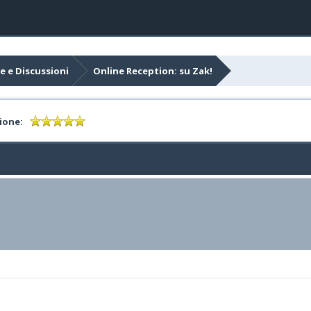
e e Discussioni
Online Reception: su Zak!
ione: