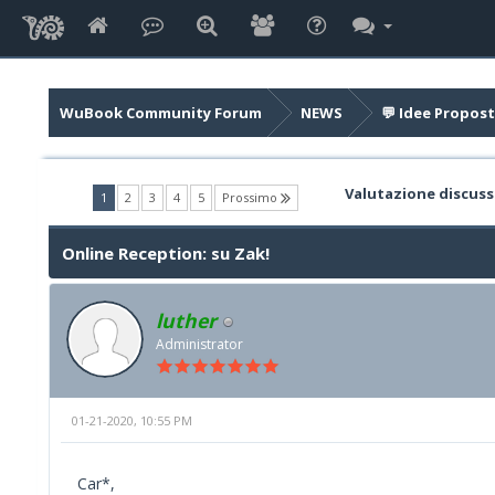
WuBook Community Forum
NEWS
💬 Idee Propost
Valutazione discuss
(current)
1
2
3
4
5
Prossimo
Online Reception: su Zak!
luther
Administrator
01-21-2020, 10:55 PM
Car*,