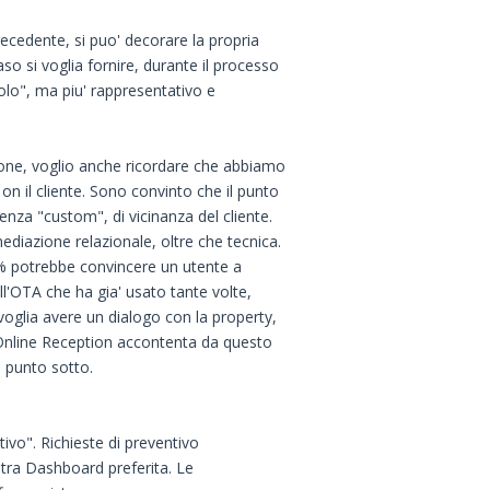
precedente, si puo' decorare la propria
aso si voglia fornire, durante il processo
lo", ma piu' rappresentativo e
ione, voglio anche ricordare che abbiamo
n il cliente. Sono convinto che il punto
ienza "custom", di vicinanza del cliente.
diazione relazionale, oltre che tecnica.
 potrebbe convincere un utente a
ull'OTA che ha gia' usato tante volte,
e voglia avere un dialogo con la property,
l'Online Reception accontenta da questo
e punto sotto.
ivo". Richieste di preventivo
ostra Dashboard preferita. Le