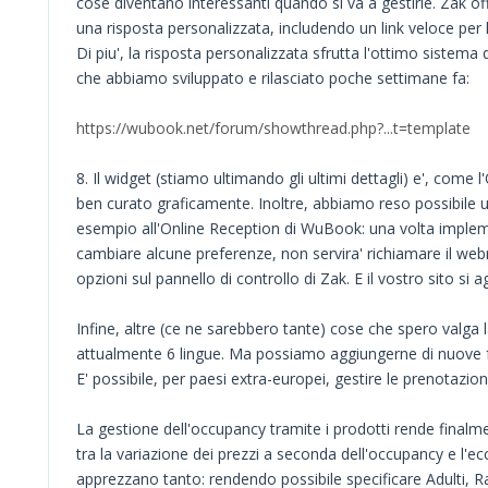
cose diventano interessanti quando si va a gestirle. Zak 
una risposta personalizzata, includendo un link veloce per
Di piu', la risposta personalizzata sfrutta l'ottimo siste
che abbiamo sviluppato e rilasciato poche settimane fa:
https://wubook.net/forum/showthread.php?...t=template
8. Il widget (stiamo ultimando gli ultimi dettagli) e', come
ben curato graficamente. Inoltre, abbiamo reso possibile u
esempio all'Online Reception di WuBook: una volta implem
cambiare alcune preferenze, non servira' richiamare il we
opzioni sul pannello di controllo di Zak. E il vostro sito s
Infine, altre (ce ne sarebbero tante) cose che spero valg
attualmente 6 lingue. Ma possiamo aggiungerne di nuove f
E' possibile, per paesi extra-europei, gestire le prenotazion
La gestione dell'occupancy tramite i prodotti rende fina
tra la variazione dei prezzi a seconda dell'occupancy e l'ec
apprezzano tanto: rendendo possibile specificare Adulti, R