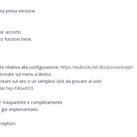
una prima versione
ia' accorto.
o funzioni bene.
te relativa alla configurazione:
https://wubook.net/zks/pos/orecept/
 trovate sul menu a destra
tare sul sito o un semplice click da provare al volo
/bk/?ep=f40a4555
 e' trasparente e completamente
ro gia' implementarlo.
ception: