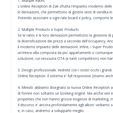
1. Multiple Rates.
L'online Reception di Zak sfrutta l'impianto moderno dell
le derivazioni, che permettono di gestire vesti di vendita
Potendo associare a ogni rate board e policy, comporre le p
2. Multiple Products e Super Products
Se le rates e le loro derivazioni permettono la gestione di
la diversificazione dei prezzi a seconda dell'occupancy. An
il moderno impianto delle derivazioni. Infine, i Super Prod
un'intera villa composta da piu' appartamenti o comunque 
soluzione, cui nesssuna OTA (e tanti competitors) non ha
3. Design professionale. Vedrete con i vostri occhi i grandi
Online Reception. Il sistema e' full responsive (stiamo anc
4. Minisiti: abbiamo disegnato la nuova Online Reception 
di fornire non soltanto un booking engine. Ma anche veri e 
properties che non hanno grosse esigenze di marketing, ma
Il discorso e' ancora profondamente agli albori: vediamo s
e, in caso, andremo a svilupparlo meglio.