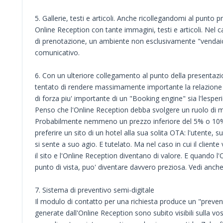
5. Gallerie, testi e articoli. Anche ricollegandomi al punto 
Online Reception con tante immagini, testi e articoli. Nel c
di prenotazione, un ambiente non esclusivamente "vendaio
comunicativo.
6. Con un ulteriore collegamento al punto della presentaz
tentato di rendere massimamente importante la relazione o
di forza piu' importante di un "Booking engine" sia l'lesper
Penso che l'Online Reception debba svolgere un ruolo di me
Probabilmente nemmeno un prezzo inferiore del 5% o 10%
preferire un sito di un hotel alla sua solita OTA: l'utente, s
si sente a suo agio. E tutelato. Ma nel caso in cui il client
il sito e l'Online Reception diventano di valore. E quando 
punto di vista, puo' diventare davvero preziosa. Vedi anch
7. Sistema di preventivo semi-digitale
Il modulo di contatto per una richiesta produce un "prevent
generate dall'Online Reception sono subito visibili sulla v