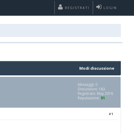
REGISTRATI
LOGIN
Modi discussione
Messaggi: 0
Discussioni: 183
Registrato: May 2016
Reputazione:
51
#1