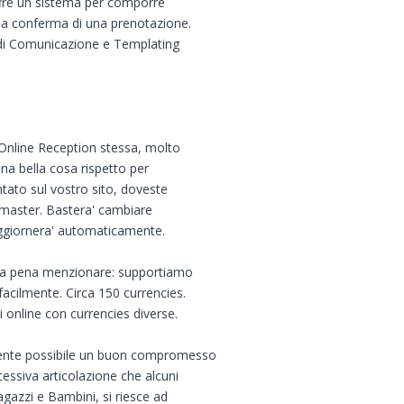
offre un sistema per comporre
 la conferma di una prenotazione.
ma di Comunicazione e Templating
 l'Online Reception stessa, molto
na bella cosa rispetto per
tato sul vostro sito, doveste
bmaster. Bastera' cambiare
i aggiornera' automaticamente.
a la pena menzionare: supportiamo
acilmente. Circa 150 currencies.
i online con currencies diverse.
lmente possibile un buon compromesso
cessiva articolazione che alcuni
agazzi e Bambini, si riesce ad