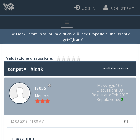
LOGIN
REGISTRATI
>
>
>
WuBook Community Forum
NEWS
💬 Idee Proposte e Discussioni
target=”_blank”
Valutazione discussione:
target=”_blank”
Modi discussione
Messaggi: 107
IS055
Discussioni: 33
Registrato: Feb 2017
Member
Reputazione:
2
12-03-2019, 11:08 AM
#1
Ciao a tutti,