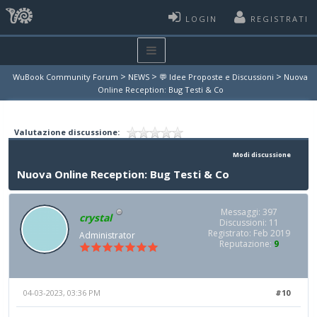
LOGIN
REGISTRATI
>
>
>
WuBook Community Forum
NEWS
💬 Idee Proposte e Discussioni
Nuova
Online Reception: Bug Testi & Co
Valutazione discussione:
Modi discussione
Nuova Online Reception: Bug Testi & Co
Messaggi: 397
crystal
Discussioni: 11
Registrato: Feb 2019
Administrator
Reputazione:
9
04-03-2023, 03:36 PM
#10