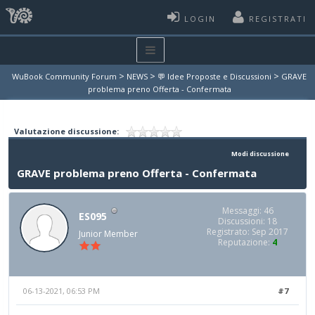
LOGIN
REGISTRATI
>
>
>
WuBook Community Forum
NEWS
💬 Idee Proposte e Discussioni
GRAVE
problema preno Offerta - Confermata
Valutazione discussione:
Modi discussione
GRAVE problema preno Offerta - Confermata
Messaggi: 46
ES095
Discussioni: 18
Registrato: Sep 2017
Junior Member
Reputazione:
4
06-13-2021, 06:53 PM
#7