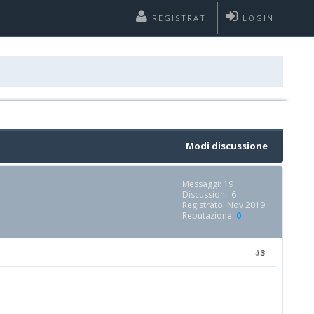
REGISTRATI
LOGIN
Modi discussione
Messaggi: 19
Discussioni: 6
Registrato: Nov 2019
Reputazione:
0
#3