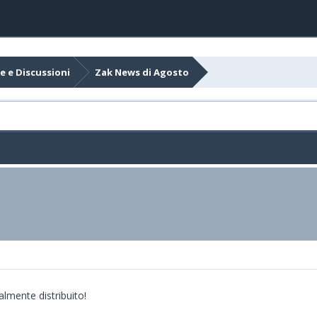
e e Discussioni
Zak News di Agosto
almente distribuito!