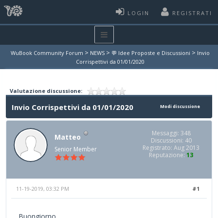
LOGIN
REGISTRATI
>
>
>
WuBook Community Forum
NEWS
💬 Idee Proposte e Discussioni
Invio
Corrispettivi da 01/01/2020
Valutazione discussione:
Invio Corrispettivi da 01/01/2020
Modi discussione
Messaggi: 348
Matteo
Discussioni: 40
Registrato: Aug 2013
Senior Member
Reputazione:
13
11-19-2019, 03:32 PM
#1
Buongiorno,