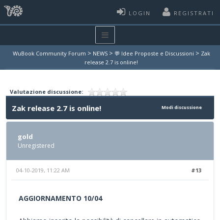
LOGIN
REGISTRATI
>
>
>
WuBook Community Forum
NEWS
💬 Idee Proposte e Discussioni
Zak
release 2.7 is online!
Valutazione discussione:
Zak release 2.7 is online!
Modi discussione
gold
Unregistered
04-10-2019, 11:22 AM
#13
AGGIORNAMENTO 10/04