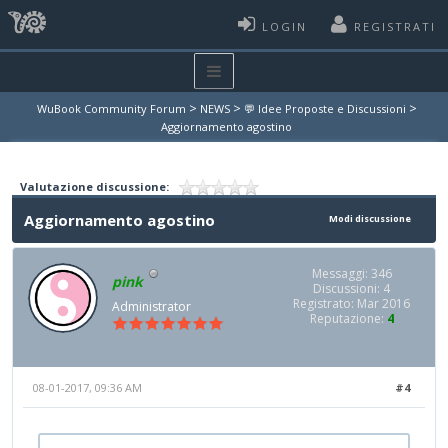
LOGIN
REGISTRATI
>
>
>
WuBook Community Forum
NEWS
💬 Idee Proposte e Discussioni
Aggiornamento agostino
Valutazione discussione:
Aggiornamento agostino
Modi discussione
Messaggi: 346
pink
Discussioni: 4
Registrato: Mar 2016
Administrator
Reputazione:
4
08-01-2017, 09:36 AM
#4