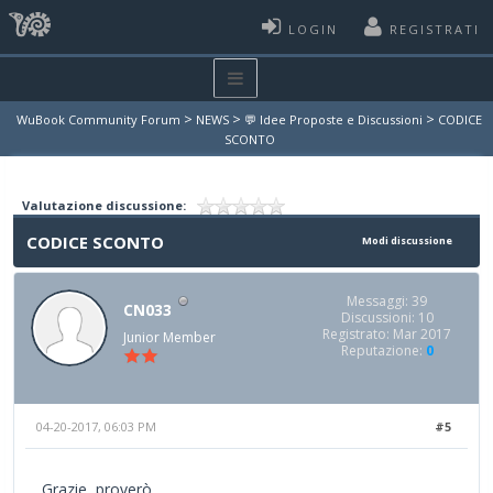
LOGIN
REGISTRATI
>
>
>
WuBook Community Forum
NEWS
💬 Idee Proposte e Discussioni
CODICE
SCONTO
Valutazione discussione:
CODICE SCONTO
Modi discussione
Messaggi: 39
CN033
Discussioni: 10
Registrato: Mar 2017
Junior Member
Reputazione:
0
04-20-2017, 06:03 PM
#5
Grazie, proverò