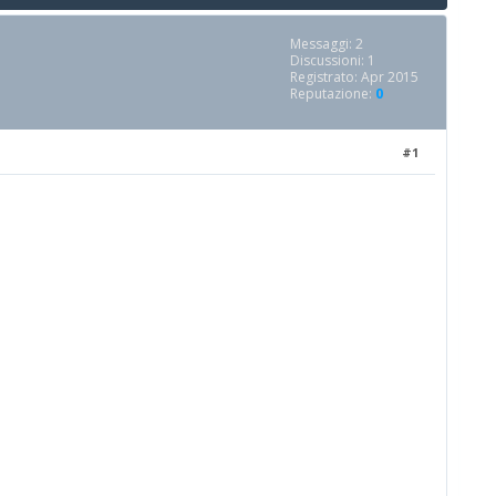
Messaggi: 2
Discussioni: 1
Registrato: Apr 2015
Reputazione:
0
#1