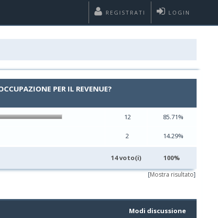
REGISTRATI
LOGIN
 OCCUPAZIONE PER IL REVENUE?
12
85.71%
2
14.29%
14 voto(i)
100%
[
Mostra risultato
]
Modi discussione