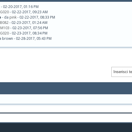
- 02-20-2017, 01:16 PM
LG020
- 02-22-2017, 09:23 AM
b
- da
pink
- 02-22-2017, 08:33 PM
EB082
- 02-23-2017, 01:24 AM
RM103
- 02-23-2017, 07:56 PM
LG020
- 02-23-2017, 08:34 PM
a brown - 02-28-2017, 05:43 PM