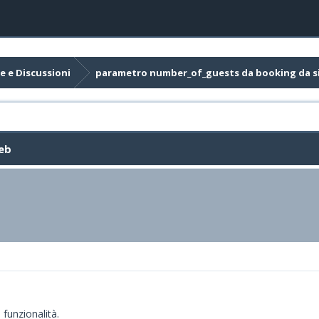
e e Discussioni
parametro number_of_guests da booking da s
eb
funzionalità.