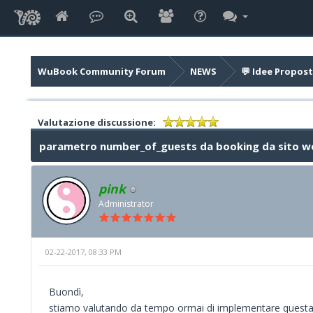
WuBook Community Forum
NEWS
💬 Idee Propost
Valutazione discussione:
parametro number_of_guests da booking da sito w
pink
Administrator
02-22-2017, 08:33 PM
Buondì,
stiamo valutando da tempo ormai di implementare questa 