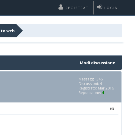
REGISTRATI
LOGIN
ito web
Modi discussione
Messaggi: 346
Discussioni: 4
Registrato: Mar 2016
Reputazione:
4
#3