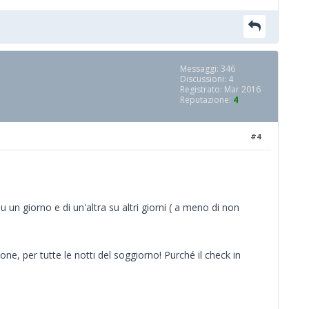
Messaggi: 346
Discussioni: 4
Registrato: Mar 2016
Reputazione:
4
#4
 un giorno e di un'altra su altri giorni ( a meno di non
ne, per tutte le notti del soggiorno! Purché il check in