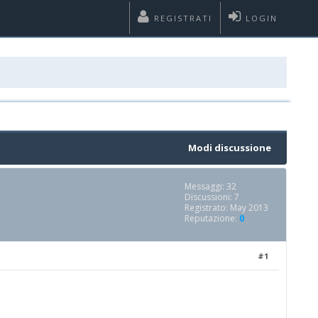
REGISTRATI
LOGIN
Modi discussione
Messaggi: 32
Discussioni: 7
Registrato: May 2013
Reputazione:
0
#1