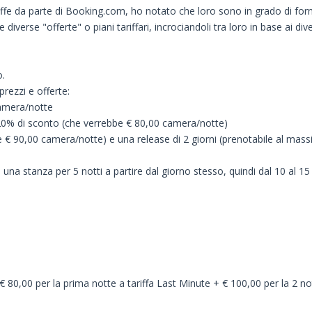
ffe da parte di Booking.com, ho notato che loro sono in grado di forni
e diverse "offerte" o piani tariffari, incrociandoli tra loro in base ai 
o.
ezzi e offerte:
camera/notte
n 20% di sconto (che verrebbe € 80,00 camera/notte)
 € 90,00 camera/notte) e una release di 2 giorni (prenotabile al mass
e una stanza per 5 notti a partire dal giorno stesso, quindi dal 10 al 1
i: € 80,00 per la prima notte a tariffa Last Minute + € 100,00 per la 2 n