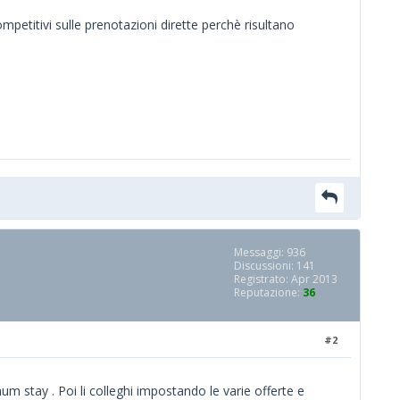
etitivi sulle prenotazioni dirette perchè risultano
Messaggi: 936
Discussioni: 141
Registrato: Apr 2013
Reputazione:
36
#2
m stay . Poi li colleghi impostando le varie offerte e