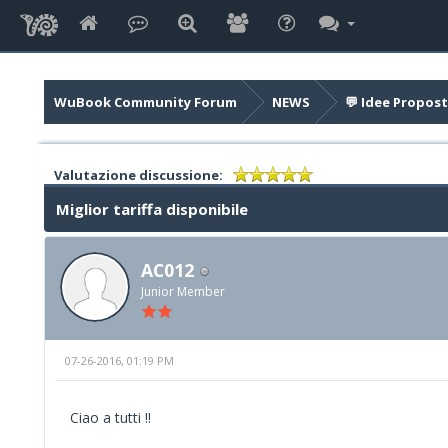
WuBook Community Forum
NEWS
💬 Idee Propost
Valutazione discussione:
Miglior tariffa disponibile
AC012
Junior Member
07-26-2016, 01:19 PM
Ciao a tutti !!