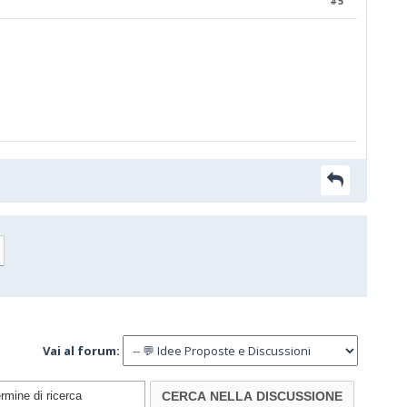
#5
Vai al forum: