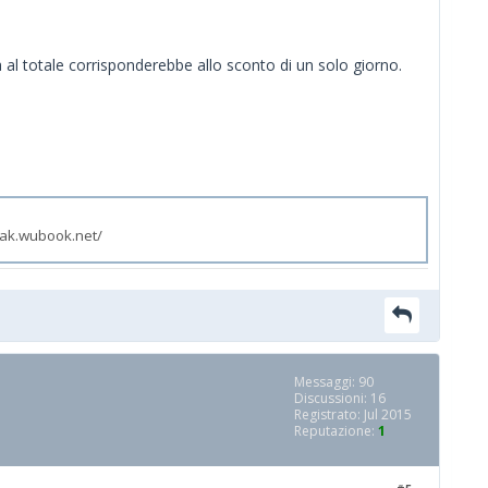
 al totale corrisponderebbe allo sconto di un solo giorno.
zak.wubook.net/
Messaggi: 90
Discussioni: 16
Registrato: Jul 2015
Reputazione:
1