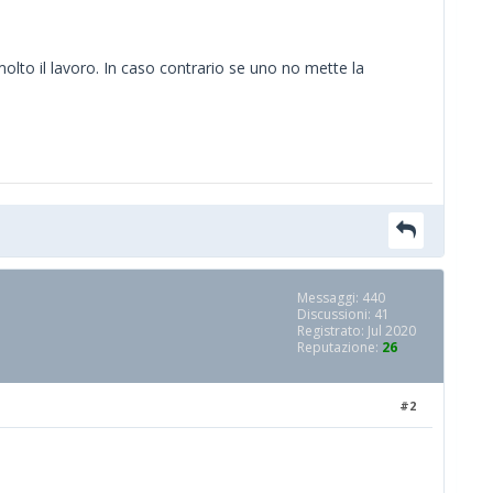
molto il lavoro. In caso contrario se uno no mette la
Messaggi: 440
Discussioni: 41
Registrato: Jul 2020
Reputazione:
26
#2