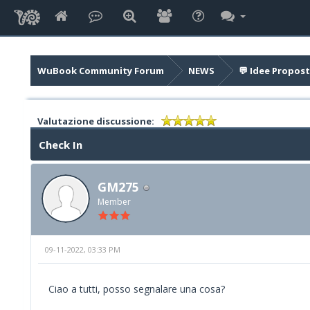
WuBook Community Forum
NEWS
💬 Idee Propost
Valutazione discussione:
Check In
GM275
Member
09-11-2022, 03:33 PM
Ciao a tutti, posso segnalare una cosa?