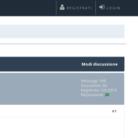
REGISTRATI
LOGIN
Modi discussione
Messaggi: 169
Discussioni: 62
Registrato: Oct 2019
Reputazione:
20
#1