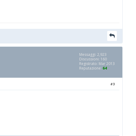
Messaggi: 2,923
Discussioni: 160
Registrato: Mar 2013
Reputazione:
64
#3