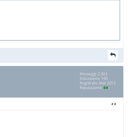
Messaggi: 2,923
Discussioni: 160
Registrato: Mar 2013
Reputazione:
64
#4