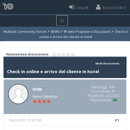
LOGIN
REGISTRATI
>
>
>
WuBook Community Forum
NEWS
💬 Idee Proposte e Discussioni
Check in
online e arrivo del cliente in hotel
Valutazione discussione:
Modi discussione
Check in online e arrivo del cliente in hotel
Messaggi: 440
HVM
Discussioni: 41
Registrato: Jul 2020
Senior Member
Reputazione:
26
06-22-2021, 12:22 PM
#1