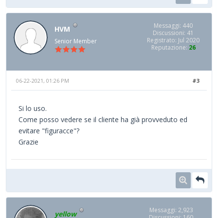
Messaggi: 440
HVM
Discussioni: 41
Registrato: Jul 2020
Senior Member
Reputazione:
26
06-22-2021, 01:26 PM
#3
Si lo uso.
Come posso vedere se il cliente ha già provveduto ed
evitare "figuracce"?
Grazie
Messaggi: 2,923
yellow
Discussioni: 160