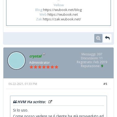
--
Yellow
Blog
https://wubook.net/blog
Web
https://wubook.net
Zak
https://zak.wubook.net/
Messaggi: 397
crystal
Discussioni: 11
Registrato: Feb 2019
Administrator
Reputazione:
9
06-22-2021, 01:33 PM
#5
HVM Ha scritto:
Si lo uso.
Come posso vedere se il cliente ha già provveduto ed