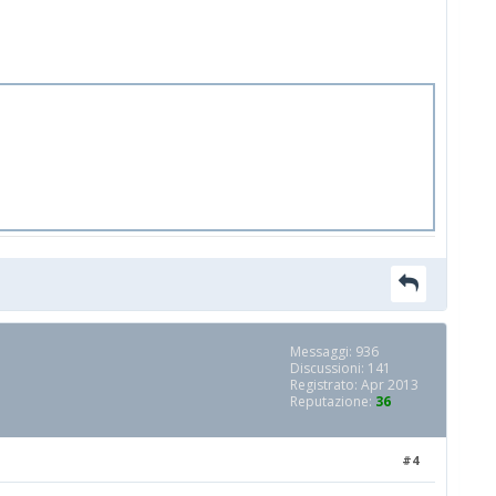
Messaggi: 936
Discussioni: 141
Registrato: Apr 2013
Reputazione:
36
#4