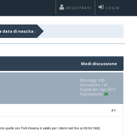
REGISTRATI
LOGIN
ase alla data di nascita :
Modi discussione
Messaggi: 936
Discussioni: 141
Registrato: Apr 2013
Reputazione:
36
#1
o quello con Forlì-Cesena è valido per i clienti nati fino al 05/03/1992,