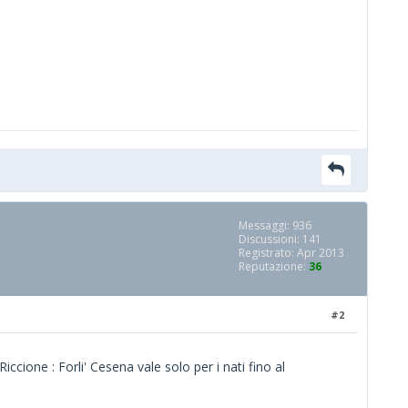
Messaggi: 936
Discussioni: 141
Registrato: Apr 2013
Reputazione:
36
#2
ione : Forli' Cesena vale solo per i nati fino al