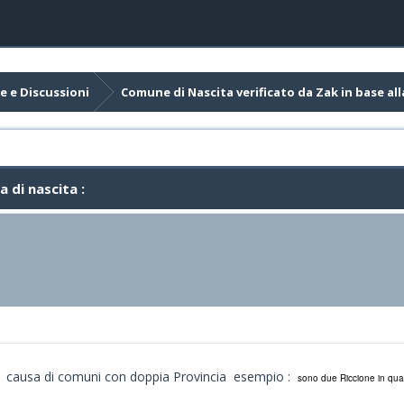
e e Discussioni
Comune di Nascita verificato da Zak in b
 di nascita :
te causa di comuni con doppia Provincia esempio :
sono due Riccione in quant