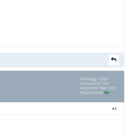
Messaggi: 2,923
Discussioni: 160
Registrato: Mar 2013
Reputazione:
64
#3