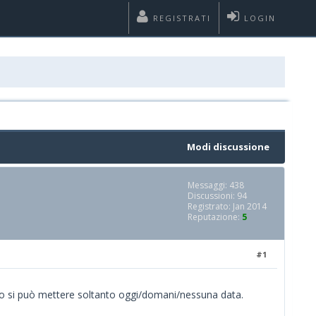
REGISTRATI
LOGIN
Modi discussione
Messaggi: 438
Discussioni: 94
Registrato: Jan 2014
Reputazione:
5
#1
so si può mettere soltanto oggi/domani/nessuna data.