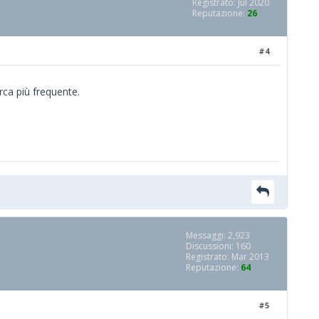
Registrato: Jul 2020
Reputazione:
26
#4
erca più frequente.
Messaggi: 2,923
Discussioni: 160
Registrato: Mar 2013
Reputazione:
64
#5