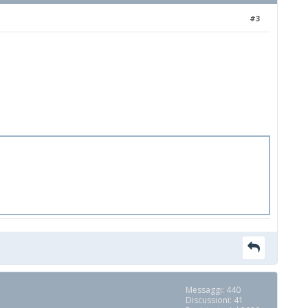
#3
Messaggi: 440
Discussioni: 41