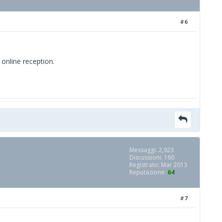
#6
 online reception.
Messaggi: 2,923
Discussioni: 160
Registrato: Mar 2013
Reputazione:
64
#7