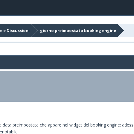
e e Discussioni
giorno preimpostato booking engine
la data preimpostata che appare nel widget del booking engine: ades
renotabile.