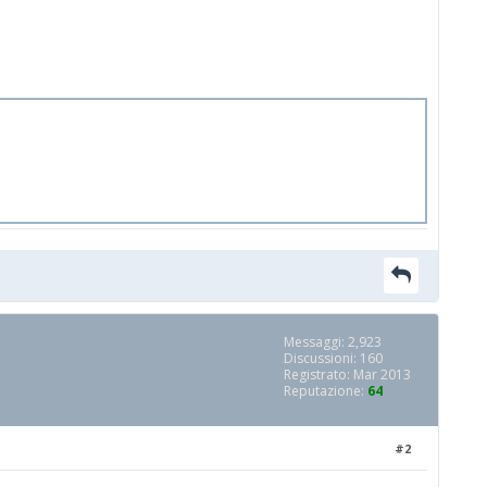
Messaggi: 2,923
Discussioni: 160
Registrato: Mar 2013
Reputazione:
64
#2