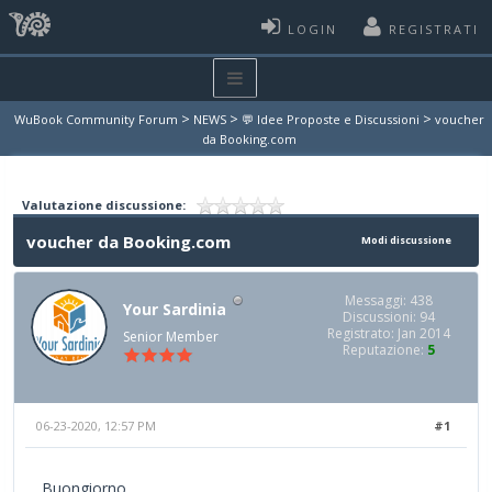
LOGIN
REGISTRATI
>
>
>
WuBook Community Forum
NEWS
💬 Idee Proposte e Discussioni
voucher
da Booking.com
Valutazione discussione:
voucher da Booking.com
Modi discussione
Messaggi: 438
Your Sardinia
Discussioni: 94
Registrato: Jan 2014
Senior Member
Reputazione:
5
06-23-2020, 12:57 PM
#1
Buongiorno,