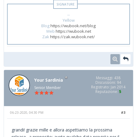
--
Yellow
Blog
https://wubook.net/blog
Web
https://wubook.net
Zak
https://zak.wubook.net/
Messaggi: 438
Your Sardinia
Discussioni: 94
Registrato: Jan 2014
Senior Member
Reputazione:
5
06-23-2020, 04:30 PM
#3
grandi! grazie mille e allora aspettiamo la prossima
release.. a proposito: avete qualche data prevista per il