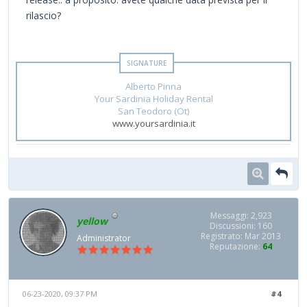
rilascio?
Alberto Pinna
Your Sardinia Holiday Rental
San Teodoro (Ot)
www.yoursardinia.it
Messaggi: 2,923
yellow
Discussioni: 160
Registrato: Mar 2013
Administrator
Reputazione:
64
06-23-2020, 09:37 PM
#4