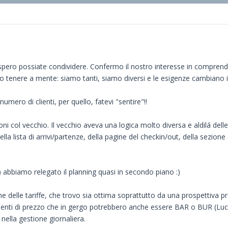
spero possiate condividere. Confermo il nostro interesse in comprend
enere a mente: siamo tanti, siamo diversi e le esigenze cambiano i
umero di clienti, per quello, fatevi "sentire"!!
oni col vecchio. Il vecchio aveva una logica molto diversa e aldilá d
 lista di arrivi/partenze, della pagine del checkin/out, della sezione 
 abbiamo relegato il planning quasi in secondo piano :)
e delle tariffe, che trovo sia ottima soprattutto da una prospettiva 
nti di prezzo che in gergo potrebbero anche essere BAR o BUR (Luca c
nella gestione giornaliera.