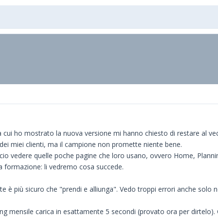
i a cui ho mostrato la nuova versione mi hanno chiesto di restare al ve
dei miei clienti, ma il campione non promette niente bene.
ccio vedere quelle poche pagine che loro usano, ovvero Home, Planning
la formazione: li vedremo cosa succede.
ate è più sicuro che "prendi e alliunga". Vedo troppi errori anche solo
ing mensile carica in esattamente 5 secondi (provato ora per dirtelo).