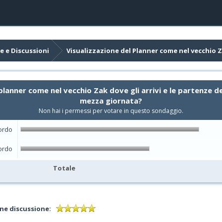
e e Discussioni
Visualizzazione del Planner come nel vecchio 
planner come nel vecchio Zak dove gli arrivi e le partenze d
mezza giornata?
Non hai i permessi per votare in questo sondaggio.
ordo
ordo
Totale
ne discussione: