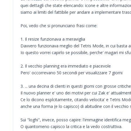
quei dettagli che state elencando: icone e altre informazio
siamo ai limiti del fattibile per andare a implementare tra
Poi, vedo che si pronunciano frasi come:
1. Il resize funzionava a meraviglia
Davvero funzionava meglio del Tetris Mode, in cui basta 
Io questo vorrei capirlo se possibile, perche' magari mi s
2. Il vecchio planning era immediato e piacevole
Pero' occorrevano 50 secondi per visualizzare 7 giorni
3. ... una decina di clienti in questi giorni con grosse critiche
Il nuovo planner e' uno dei motivi per cui Zak e' attualmente
Ce lo dicono esplcitamente, citando velocita' e Tetris Mode.
anche una forma (e lo capisco) di abitudine con il vecchio
Sui "loghi", invece, posso capire: l'immagine identifica me
O quantomeno capisco la critica e la vedo costruttiva.