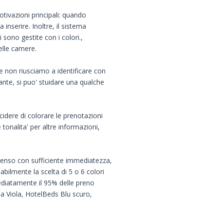
otivazioni principali: quando
 inserire. Inoltre, il sistema
 sono gestite con i colori.,
elle camere.
e non riusciamo a identificare con
nte, si puo' stuidare una qualche
idere di colorare le prenotazioni
 tonalita' per altre informazioni,
 penso con sufficiente immediatezza,
abilmente la scelta di 5 o 6 colori
mediatamente il 95% delle preno
ia Viola, HotelBeds Blu scuro,