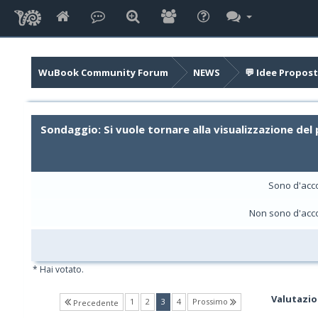
WuBook Community Forum
NEWS
💬 Idee Propost
Sondaggio: Si vuole tornare alla visualizzazione del 
Sono d'acc
Non sono d'acc
* Hai votato.
Valutazio
(current)
1
2
3
4
Prossimo
Precedente