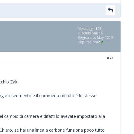
Messaggi: 151
Discussioni: 16
Registrato: May 2013
Reputazione:
2
#22
cchio Zak.
 e inserimento e il commento di tutti è lo stesso.
 nel cambio di camera e difatti lo avevate impostato alla
 Chiaro, se hai una linea a carbone funziona poco tutto.