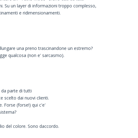
ni. Su un layer di informazioni troppo complesso,
scinamenti e ridimensionamenti.
allungare una preno trascinandone un estremo?
fugge qualcosa (non e' sarcasmo).
 da parte di tutti
 scelto dai nuovi clienti.
 Forse (forse!) qui c'e'
 sistema?
glio del colore. Sono daccordo.