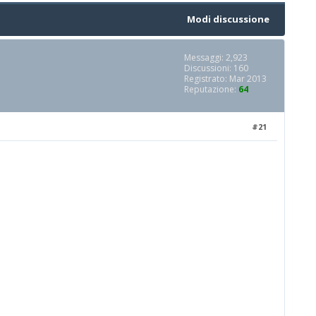
Modi discussione
Messaggi: 2,923
Discussioni: 160
Registrato: Mar 2013
Reputazione:
64
#21