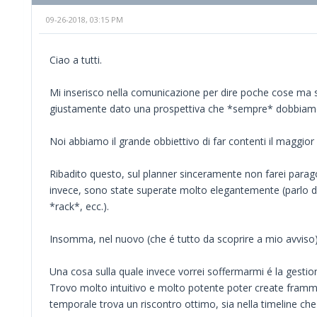
09-26-2018, 03:15 PM
Ciao a tutti.
Mi inserisco nella comunicazione per dire poche cose ma 
giustamente dato una prospettiva che *sempre* dobbiamo t
Noi abbiamo il grande obbiettivo di far contenti il maggior n
Ribadito questo, sul planner sinceramente non farei parag
invece, sono state superate molto elegantemente (parlo della
*rack*, ecc.).
Insomma, nel nuovo (che é tutto da scoprire a mio avviso)
Una cosa sulla quale invece vorrei soffermarmi é la gestion
Trovo molto intuitivo e molto potente poter create framme
temporale trova un riscontro ottimo, sia nella timeline che 