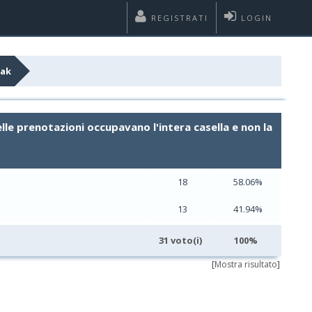
REGISTRATI
LOGIN
Zak
elle prenotazioni occupavano l'intera casella e non la
18
58.06%
13
41.94%
31 voto(i)
100%
[
Mostra risultato
]