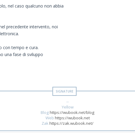
olo, nel caso qualcuno non abbia
el precedente intervento, noi
lettronica.
ndo con tempo e cura.
o una fase di sviluppo
--
Yellow
Blog
https://wubook.net/blog
Web
https://wubook.net
Zak
https://zak.wubook.net/