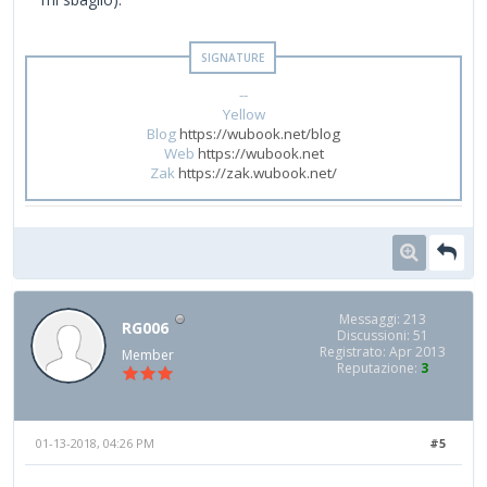
--
Yellow
Blog
https://wubook.net/blog
Web
https://wubook.net
Zak
https://zak.wubook.net/
Messaggi: 213
RG006
Discussioni: 51
Registrato: Apr 2013
Member
Reputazione:
3
01-13-2018, 04:26 PM
#5