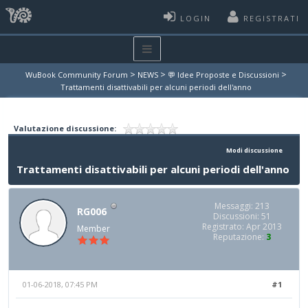
LOGIN
REGISTRATI
>
>
>
WuBook Community Forum
NEWS
💬 Idee Proposte e Discussioni
Trattamenti disattivabili per alcuni periodi dell'anno
Valutazione discussione:
Modi discussione
Trattamenti disattivabili per alcuni periodi dell'anno
Messaggi: 213
RG006
Discussioni: 51
Registrato: Apr 2013
Member
Reputazione:
3
01-06-2018, 07:45 PM
#1