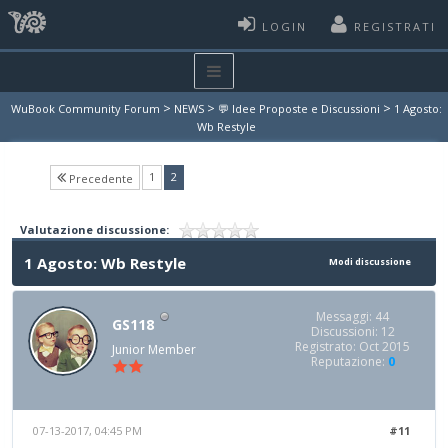
LOGIN
REGISTRATI
>
>
>
WuBook Community Forum
NEWS
💬 Idee Proposte e Discussioni
1 Agosto:
Wb Restyle
(current)
1
2
Precedente
Valutazione discussione:
1 Agosto: Wb Restyle
Modi discussione
Messaggi: 44
GS118
Discussioni: 12
Registrato: Oct 2015
Junior Member
Reputazione:
0
07-13-2017, 04:45 PM
#11