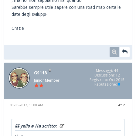
, ma noi non sappiamo mai quando.
Sarebbe sempre utile sapere con una road map certa le
date degli sviluppi-
Grazie
Messaggi: 44
GS118
Discussioni: 12
Registrato: Oct 2015
Junior Member
Reputazione:
0
08-03-2017, 10:08 AM
#17
yellow Ha scritto:
ciao,