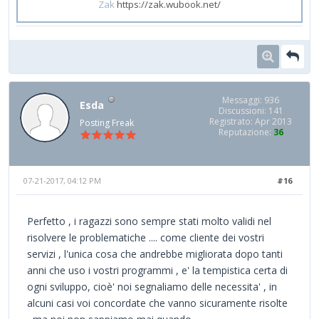
Zak
https://zak.wubook.net/
Messaggi: 936
Esda
Discussioni: 141
Registrato: Apr 2013
Posting Freak
Reputazione:
36
07-21-2017, 04:12 PM
#16
Perfetto , i ragazzi sono sempre stati molto validi nel
risolvere le problematiche .... come cliente dei vostri
servizi , l'unica cosa che andrebbe migliorata dopo tanti
anni che uso i vostri programmi , e' la tempistica certa di
ogni sviluppo, cioè' noi segnaliamo delle necessita' , in
alcuni casi voi concordate che vanno sicuramente risolte