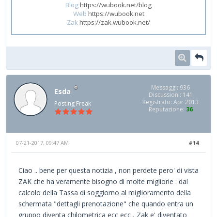
Blog
https://wubook.net/blog
Web
https://wubook.net
Zak
https://zak.wubook.net/
Messaggi: 936
Esda
Discussioni: 141
Registrato: Apr 2013
Posting Freak
Reputazione:
36
07-21-2017, 09:47 AM
#14
Ciao .. bene per questa notizia , non perdete pero' di vista
ZAK che ha veramente bisogno di molte migliorie : dal
calcolo della Tassa di soggiorno al miglioramento della
schermata "dettagli prenotazione" che quando entra un
gruppo diventa chilometrica ecc ecc , Zak e' diventato