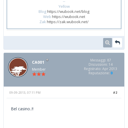
--
Yellow
Blog
https://wubook.net/blog
Web
https://wubook.net
Zak
https://zak.wubook.net/
Messaggi: 87
CA001
Discussioni: 14
Registrato: Apr 2013
Member
Reputazione:
0
09-09-2013, 07:11 PM
#2
Bel casino..!!