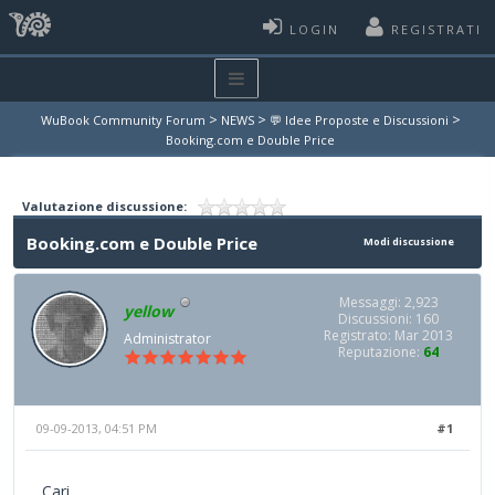
LOGIN
REGISTRATI
>
>
>
WuBook Community Forum
NEWS
💬 Idee Proposte e Discussioni
Booking.com e Double Price
Valutazione discussione:
Booking.com e Double Price
Modi discussione
Messaggi: 2,923
yellow
Discussioni: 160
Registrato: Mar 2013
Administrator
Reputazione:
64
09-09-2013, 04:51 PM
#1
Cari,