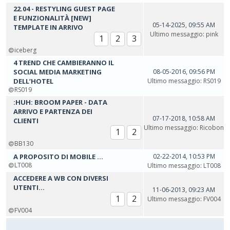
22.04 - RESTYLING GUEST PAGE
E FUNZIONALITÀ [NEW]
05-14-2025, 09:55 AM
TEMPLATE IN ARRIVO
Ultimo messaggio
:
pink
1
2
3
iceberg
4 TREND CHE CAMBIERANNO IL
SOCIAL MEDIA MARKETING
08-05-2016, 09:56 PM
DELL’HOTEL
Ultimo messaggio
:
RS019
RS019
:HUH: BROOM PAPER - DATA
ARRIVO E PARTENZA DEI
07-17-2018, 10:58 AM
CLIENTI
Ultimo messaggio
:
Ricobon
1
2
BB130
A PROPOSITO DI MOBILE ...
02-22-2014, 10:53 PM
LT008
Ultimo messaggio
:
LT008
ACCEDERE A WB CON DIVERSI
UTENTI...
11-06-2013, 09:23 AM
1
2
Ultimo messaggio
:
FV004
FV004