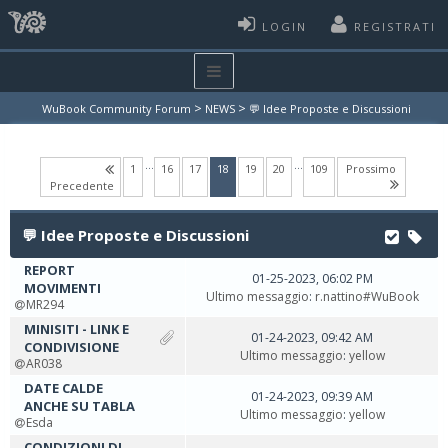
LOGIN
REGISTRATI
>
>
WuBook Community Forum
NEWS
💬 Idee Proposte e Discussioni
…
…
(current)
1
16
17
18
19
20
109
Prossimo
Precedente
💬 Idee Proposte e Discussioni
REPORT
01-25-2023, 06:02 PM
MOVIMENTI
Ultimo messaggio
:
r.nattino#WuBook
MR294
MINISITI - LINK E
01-24-2023, 09:42 AM
CONDIVISIONE
Ultimo messaggio
:
yellow
AR038
DATE CALDE
01-24-2023, 09:39 AM
ANCHE SU TABLA
Ultimo messaggio
:
yellow
Esda
CONDIZIONI DI