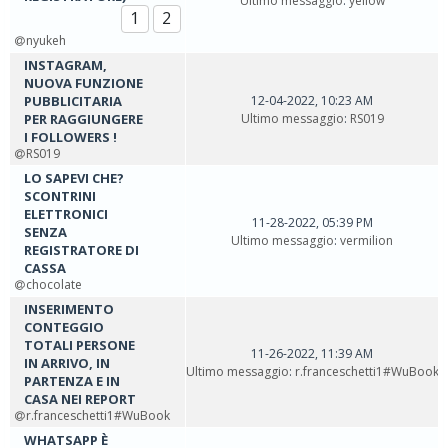
Ultimo messaggio
:
yellow
1
2
nyukeh
INSTAGRAM,
NUOVA FUNZIONE
PUBBLICITARIA
12-04-2022, 10:23 AM
PER RAGGIUNGERE
Ultimo messaggio
:
RS019
I FOLLOWERS !
RS019
LO SAPEVI CHE?
SCONTRINI
ELETTRONICI
11-28-2022, 05:39 PM
SENZA
Ultimo messaggio
:
vermilion
REGISTRATORE DI
CASSA
chocolate
INSERIMENTO
CONTEGGIO
TOTALI PERSONE
11-26-2022, 11:39 AM
IN ARRIVO, IN
Ultimo messaggio
:
r.franceschetti1#WuBook
PARTENZA E IN
CASA NEI REPORT
r.franceschetti1#WuBook
WHATSAPP È