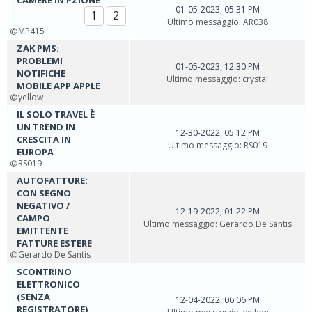
CAMERE IN PZIONE
01-05-2023, 05:31 PM
1
2
Ultimo messaggio
:
AR038
MP415
ZAK PMS:
PROBLEMI
01-05-2023, 12:30 PM
NOTIFICHE
Ultimo messaggio
:
crystal
MOBILE APP APPLE
yellow
IL SOLO TRAVEL È
UN TREND IN
12-30-2022, 05:12 PM
CRESCITA IN
Ultimo messaggio
:
RS019
EUROPA
RS019
AUTOFATTURE:
CON SEGNO
NEGATIVO /
12-19-2022, 01:22 PM
CAMPO
Ultimo messaggio
:
Gerardo De Santis
EMITTENTE
FATTURE ESTERE
Gerardo De Santis
SCONTRINO
ELETTRONICO
(SENZA
12-04-2022, 06:06 PM
REGISTRATORE)