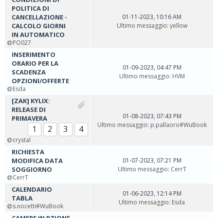
POLITICA DI
CANCELLAZIONE -
01-11-2023, 10:16 AM
CALCOLO GIORNI
Ultimo messaggio
:
yellow
IN AUTOMATICO
PO027
INSERIMENTO
ORARIO PER LA
01-09-2023, 04:47 PM
SCADENZA
Ultimo messaggio
:
HVM
OPZIONI/OFFERTE
Esda
[ZAK] KYLIX:
RELEASE DI
01-08-2023, 07:43 PM
PRIMAVERA
Ultimo messaggio
:
p.pallaoro#WuBook
1
2
3
4
crystal
RICHIESTA
MODIFICA DATA
01-07-2023, 07:21 PM
SOGGIORNO
Ultimo messaggio
:
CerrT
CerrT
CALENDARIO
01-06-2023, 12:14 PM
TABLA
Ultimo messaggio
:
Esda
s.nocetti#WuBook