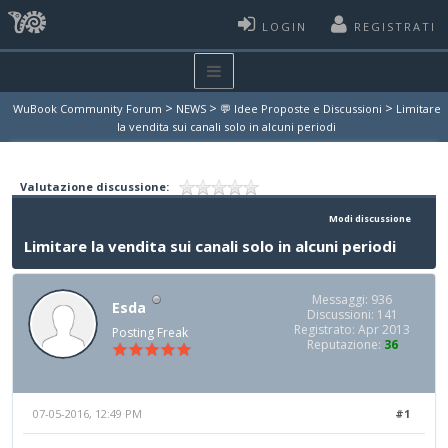
LOGIN
REGISTRATI
>
>
>
WuBook Community Forum
NEWS
💬 Idee Proposte e Discussioni
Limitare
la vendita sui canali solo in alcuni periodi
Valutazione discussione:
Modi discussione
Limitare la vendita sui canali solo in alcuni periodi
Messaggi: 936
Esda
Discussioni: 141
Registrato: Apr 2013
Posting Freak
Reputazione:
36
07-05-2016, 12:49 PM
#1