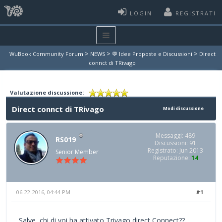
LOGIN
REGISTRATI
>
>
>
WuBook Community Forum
NEWS
💬 Idee Proposte e Discussioni
Direct
connct di TRivago
Valutazione discussione:
Direct connct di TRivago
Modi discussione
Messaggi: 489
RS019
Discussioni: 91
Registrato: Jun 2013
Senior Member
Reputazione:
14
06-22-2016, 04:44 PM
#1
Salve, chi di voi ha attivato Trivago direct Connect??