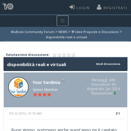
LOGIN
REGISTRATI
>
>
>
WuBook Community Forum
NEWS
💬 Idee Proposte e Discussioni
disponibilità reali e virtuali
Valutazione discussione:
disponibilità reali e virtuali
Modi discussione
Messaggi: 438
Your Sardinia
Discussioni: 94
Registrato: Jan 2014
Senior Member
Reputazione:
5
05-12-2016, 10:10 AM
#1
Buon giorno, purtroppo anche quest'anno mi è capitato