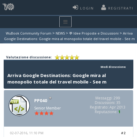
LOGIN
REGISTRATI
>
>
>
WuBook Community Forum
NEWS
💬 Idee Proposte e Discussioni
Arriva
Google Destinations: Google mira al monopolio totale del travel mobile - See m
Valutazione discussione:
Modi discussione
Arriva Google Destinations: Google mira al
monopolio totale del travel mobile - See m
Messaggi: 299
PP040
Discussioni: 35
Registrato: Apr 2013
Senior Member
Reputazione:
1
02-07-2016, 11:10 PM
#2