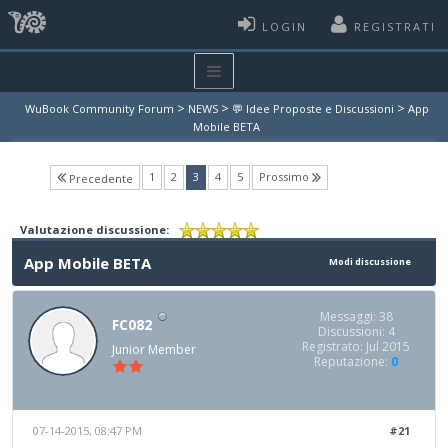
LOGIN
REGISTRATI
>
>
>
WuBook Community Forum
NEWS
💬 Idee Proposte e Discussioni
App
Mobile BETA
(current)
1
2
3
4
5
Prossimo
Precedente
Valutazione discussione:
App Mobile BETA
Modi discussione
Messaggi: 38
FC082
Discussioni: 4
Registrato: Jul 2015
Junior Member
Reputazione:
0
07-14-2015, 08:47 PM
#21