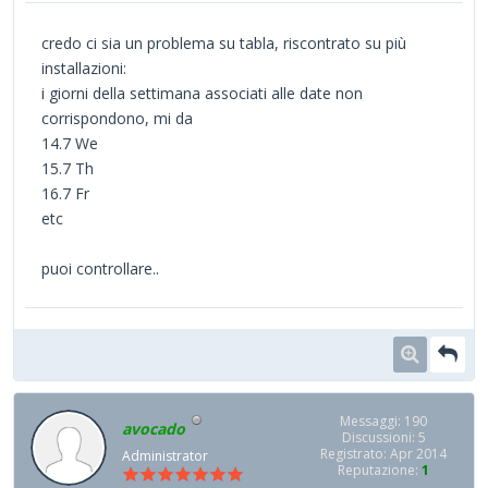
credo ci sia un problema su tabla, riscontrato su più
installazioni:
i giorni della settimana associati alle date non
corrispondono, mi da
14.7 We
15.7 Th
16.7 Fr
etc
puoi controllare..
Messaggi: 190
avocado
Discussioni: 5
Registrato: Apr 2014
Administrator
Reputazione:
1