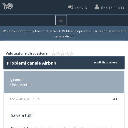
LOGIN
REGISTRATI
>
>
>
WuBook Community Forum
NEWS
💬 Idee Proposte e Discussioni
Problemi
canale Airbnb
Valutazione discussione:
Problemi canale Airbnb
Modi discussione
green
Unregistered
12-12-2014, 03:51 PM
#1
Salve a tutti,