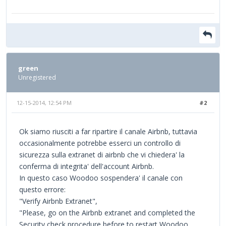
green
Unregistered
12-15-2014, 12:54 PM
#2
Ok siamo riusciti a far ripartire il canale Airbnb, tuttavia
occasionalmente potrebbe esserci un controllo di
sicurezza sulla extranet di airbnb che vi chiedera' la
conferma di integrita' dell'account Airbnb.
In questo caso Woodoo sospendera' il canale con
questo errore:
"Verify Airbnb Extranet",
"Please, go on the Airbnb extranet and completed the
Security check procedure before to restart Woodoo