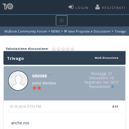
LOGIN
REGISTRATI
>
>
>
WuBook Community Forum
NEWS
💬 Idee Proposte e Discussioni
Trivago
Valutazione discussione:
Trivago
Modi discussione
Messaggi: 22
MM088
Discussioni: 10
Registrato: Apr 2013
Junior Member
Reputazione:
0
10-10-2014, 07:05 PM
#31
anche noi