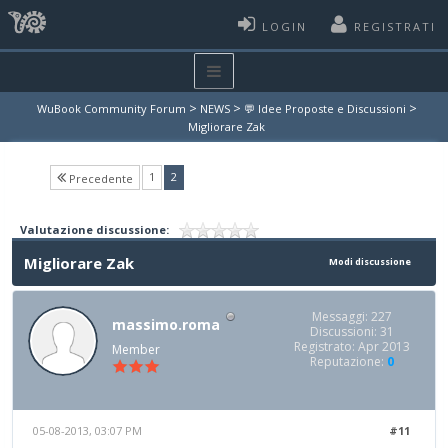
LOGIN
REGISTRATI
>
>
>
WuBook Community Forum
NEWS
💬 Idee Proposte e Discussioni
Migliorare Zak
(current)
1
2
Precedente
Valutazione discussione:
Migliorare Zak
Modi discussione
Messaggi: 227
massimo.roma
Discussioni: 31
Registrato: Apr 2013
Member
Reputazione:
0
05-08-2013, 03:07 PM
#11