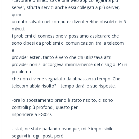
-Lavorare offline... Zak è una web app collegata a più
server, sfrutta servizi anche essi collegati a più server,
quindi
un dato salvato nel computer diventerebbe obsoleto in 5
minuti.
I problemi di connessione vi possiamo assicurare che
sono dipesi da problemi di comunicazioni tra la telecom
e
provider esteri, tanto è vero che chi utilizzava altri
provider non si accorgeva minimamente del disagio. E' un
problema
che non ci viene segnalato da abbastanza tempo. Che
telecom abbia risolto? Il tempo darà le sue risposte.
-ora lo spostamento preno è stato risolto, ci sono
controlli più profondi, questo per
rispondere a FG027.
-Istat, ne state parlando ovunque, mi è impossibile
seguirvi in ogni post, però