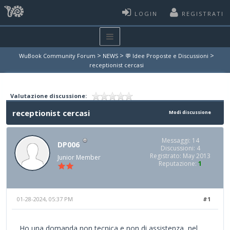
LOGIN
REGISTRATI
>
>
>
WuBook Community Forum
NEWS
💬 Idee Proposte e Discussioni
receptionist cercasi
Valutazione discussione:
receptionist cercasi
Modi discussione
Messaggi: 14
DP006
Discussioni: 4
Registrato: May 2013
Junior Member
Reputazione:
1
01-28-2024, 05:37 PM
#1
Ho una domanda non tecnica e non di assistenza ,nel