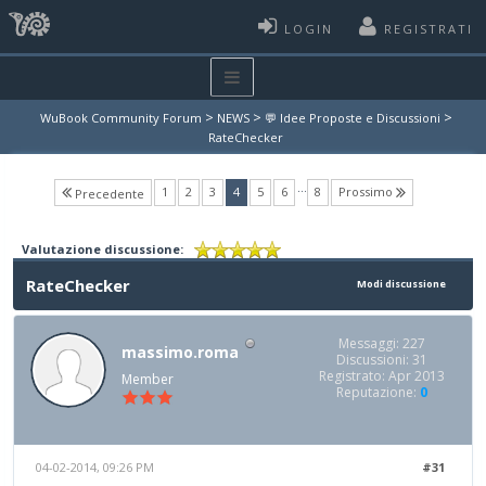
LOGIN
REGISTRATI
>
>
>
WuBook Community Forum
NEWS
💬 Idee Proposte e Discussioni
RateChecker
…
(current)
1
2
3
4
5
6
8
Prossimo
Precedente
Valutazione discussione:
RateChecker
Modi discussione
Messaggi: 227
massimo.roma
Discussioni: 31
Registrato: Apr 2013
Member
Reputazione:
0
04-02-2014, 09:26 PM
#31