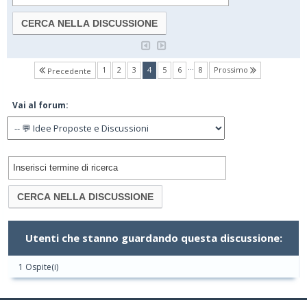
…
(current)
1
2
3
4
5
6
8
Prossimo
Precedente
Vai al forum:
Utenti che stanno guardando questa discussione:
1 Ospite(i)