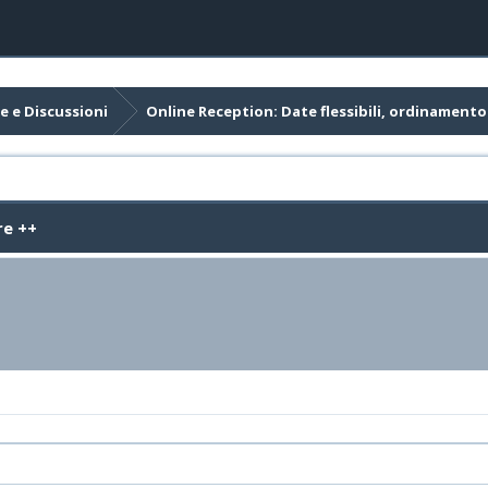
e e Discussioni
Online Reception: Date flessibili, ordinament
re ++