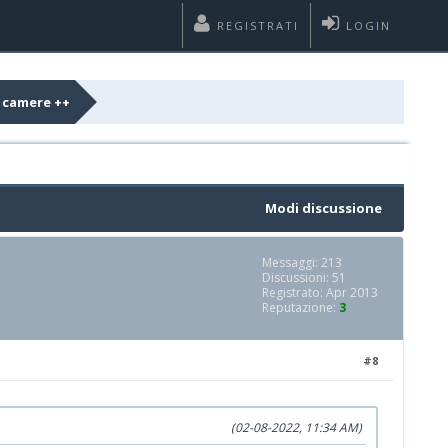
REGISTRATI
LOGIN
o camere ++
Modi discussione
Messaggi: 213
Discussioni: 51
Registrato: Apr 2013
Reputazione:
3
#8
(02-08-2022, 11:34 AM)