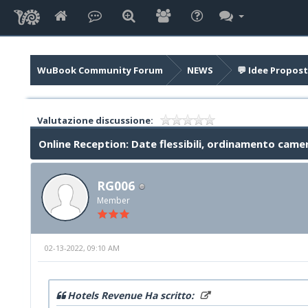
WuBook Community Forum
NEWS
💬 Idee Propost
Valutazione discussione:
Online Reception: Date flessibili, ordinamento came
RG006
Member
02-13-2022, 09:10 AM
Hotels Revenue Ha scritto: