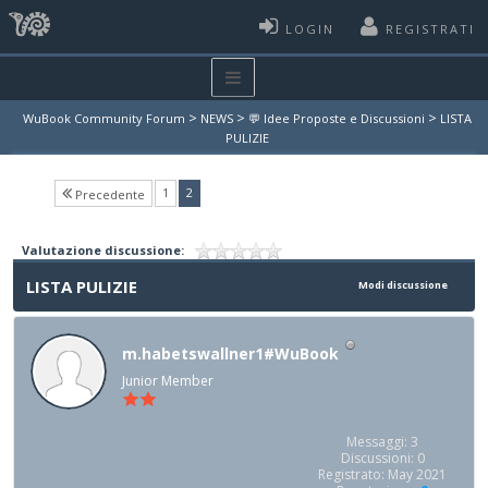
LOGIN
REGISTRATI
>
>
>
WuBook Community Forum
NEWS
💬 Idee Proposte e Discussioni
LISTA
PULIZIE
(current)
1
2
Precedente
Valutazione discussione:
LISTA PULIZIE
Modi discussione
m.habetswallner1#WuBook
Junior Member
Messaggi: 3
Discussioni: 0
Registrato: May 2021