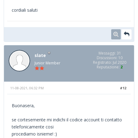
cordiali saluti
Messaggi: 31
slate
Discussioni: 10
Registrato: Jul 2020
Junior Member
Reputazione:
2
11-08-2021, 06:32 PM
#12
Buonasera,
se cortesemente mi indichi il codice account ti contatto
telefonicamente cosi
procediamo isnieme! :)