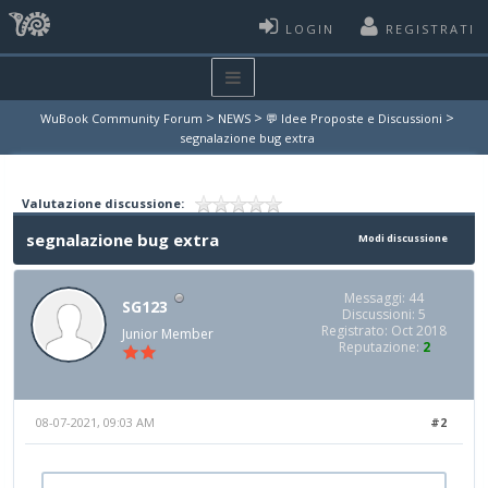
LOGIN
REGISTRATI
>
>
>
WuBook Community Forum
NEWS
💬 Idee Proposte e Discussioni
segnalazione bug extra
Valutazione discussione:
segnalazione bug extra
Modi discussione
Messaggi: 44
SG123
Discussioni: 5
Registrato: Oct 2018
Junior Member
Reputazione:
2
08-07-2021, 09:03 AM
#2