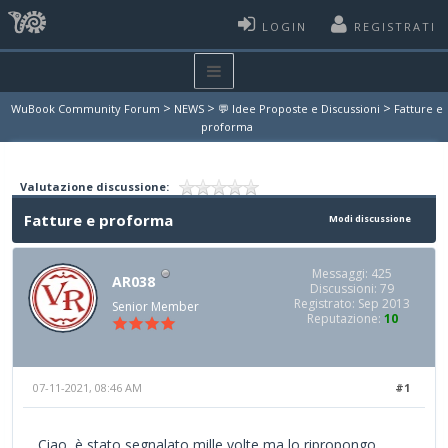
LOGIN
REGISTRATI
>
>
>
WuBook Community Forum
NEWS
💬 Idee Proposte e Discussioni
Fatture e
proforma
Valutazione discussione:
Fatture e proforma
Modi discussione
Messaggi: 425
AR038
Discussioni: 79
Registrato: Sep 2013
Senior Member
Reputazione:
10
07-11-2021, 08:46 AM
#1
Ciao, è stato segnalato mille volte ma lo ripropongo.