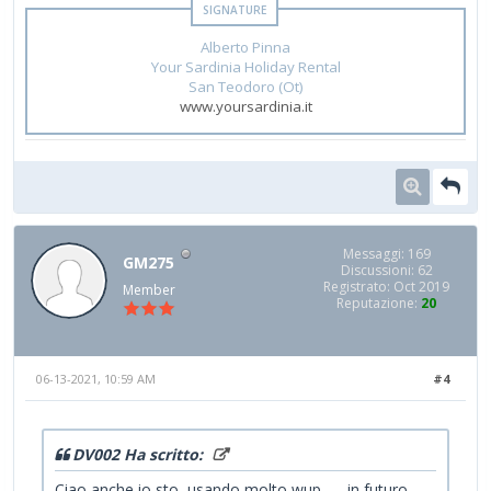
Alberto Pinna
Your Sardinia Holiday Rental
San Teodoro (Ot)
www.yoursardinia.it
Messaggi: 169
GM275
Discussioni: 62
Registrato: Oct 2019
Member
Reputazione:
20
06-13-2021, 10:59 AM
#4
DV002 Ha scritto:
Ciao anche io sto usando molto wup .... in futuro