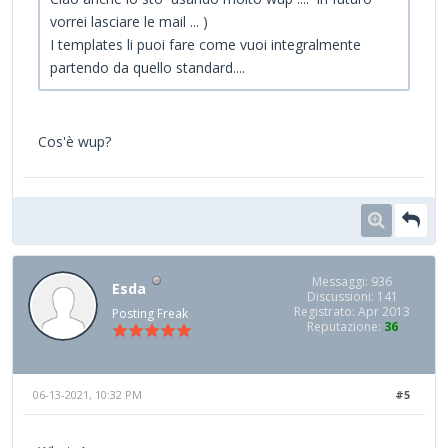
vorrei lasciare le mail ... )
I templates li puoi fare come vuoi integralmente
partendo da quello standard....
Cos'è wup?
Messaggi: 936
Esda
Discussioni: 141
Registrato: Apr 2013
Posting Freak
Reputazione:
36
06-13-2021, 10:32 PM
#5