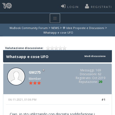
LOGIN
REGISTRATI
>
>
>
WuBook Community Forum
NEWS
💬 Idee Proposte e Discussioni
Whatsapp e cose UFO
Valutazione discussione:
Whatsapp e cose UFO
Modi discussione
Messaggi: 169
GM275
Discussioni: 62
Registrato: Oct 2019
Member
Reputazione:
20
06-11-2021, 01:06 PM
#1
Ciao, io sto utilizzando con discreta soddisfazione i