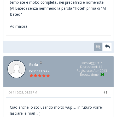
template è molto completa.. nei predefiniti è nomehotel
(Al Bateo) senza nemmeno la parola "Hotel" prima di "Al
Bateo"
Ad maiora
Messaggi: 936
Esda
Discussioni: 141
Registrato: Apr 2013
Posting Freak
Reputazione:
36
06-11-2021, 04:25 PM
#2
Ciao anche io sto usando molto wup .... in futuro vorrei
lasciare le mail ... )