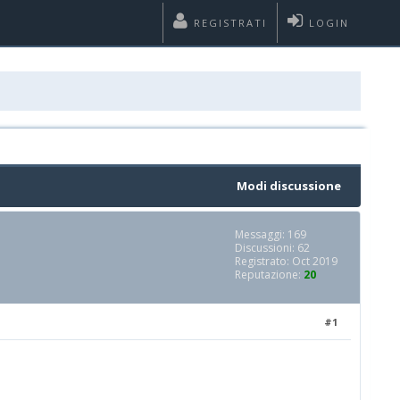
REGISTRATI
LOGIN
Modi discussione
Messaggi: 169
Discussioni: 62
Registrato: Oct 2019
Reputazione:
20
#1