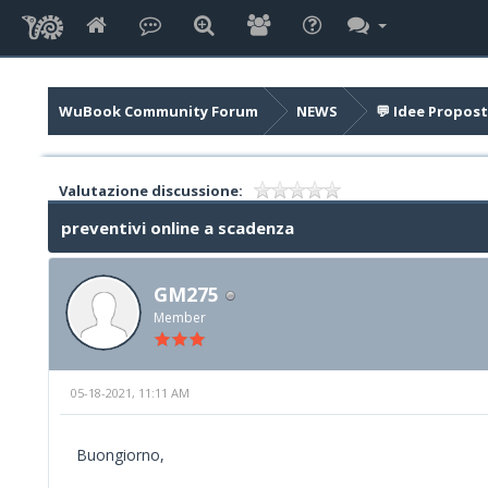
WuBook Community Forum
NEWS
💬 Idee Propost
Valutazione discussione:
preventivi online a scadenza
GM275
Member
05-18-2021, 11:11 AM
Buongiorno,