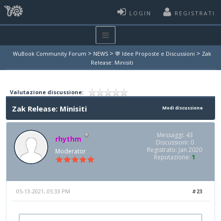
LOGIN
REGISTRATI
>
>
>
WuBook Community Forum
NEWS
💬 Idee Proposte e Discussioni
Zak
Release: Minisiti
Valutazione discussione:
Zak Release: Minisiti
Modi discussione
Messaggi: 43
rhythm
Discussioni: 0
Registrato: Jan 2020
Moderator
Reputazione:
1
05-13-2021, 05:33 PM
#23