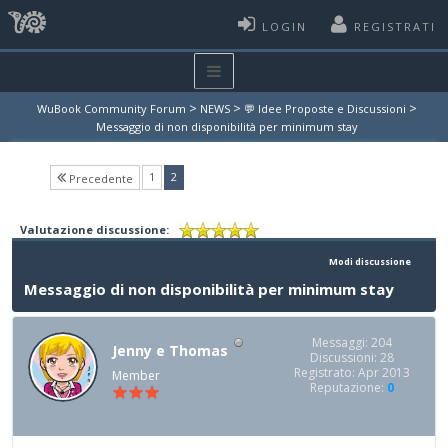
LOGIN
REGISTRATI
>
>
>
WuBook Community Forum
NEWS
💬 Idee Proposte e Discussioni
Messaggio di non disponibilità per minimum stay
(current)
1
2
Precedente
Valutazione discussione:
Modi discussione
Messaggio di non disponibilità per minimum stay
Messaggi: 204
Jenny e Thomas
Discussioni: 28
Registrato: Apr 2013
Member
Reputazione:
0