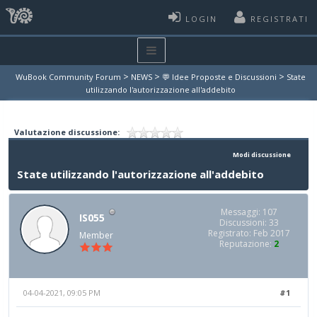
LOGIN
REGISTRATI
>
>
>
WuBook Community Forum
NEWS
💬 Idee Proposte e Discussioni
State
utilizzando l'autorizzazione all'addebito
Valutazione discussione:
Modi discussione
State utilizzando l'autorizzazione all'addebito
Messaggi: 107
IS055
Discussioni: 33
Registrato: Feb 2017
Member
Reputazione:
2
04-04-2021, 09:05 PM
#1