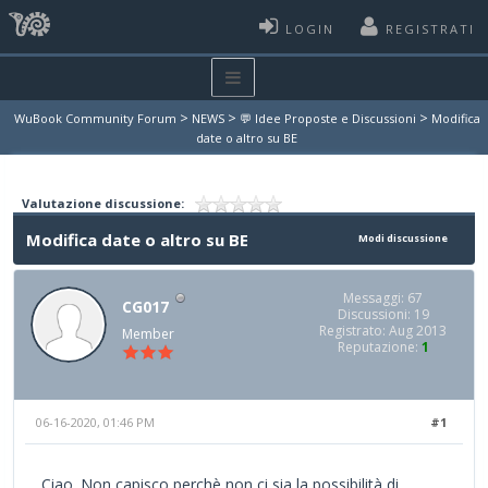
LOGIN
REGISTRATI
>
>
>
WuBook Community Forum
NEWS
💬 Idee Proposte e Discussioni
Modifica
date o altro su BE
Valutazione discussione:
Modifica date o altro su BE
Modi discussione
Messaggi: 67
CG017
Discussioni: 19
Registrato: Aug 2013
Member
Reputazione:
1
06-16-2020, 01:46 PM
#1
Ciao. Non capisco perchè non ci sia la possibilità di