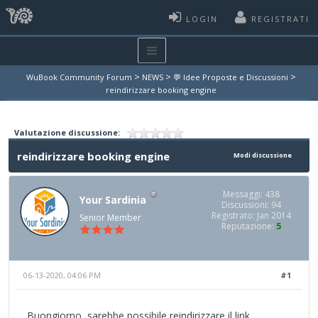
LOGIN
REGISTRATI
>
>
>
WuBook Community Forum
NEWS
💬 Idee Proposte e Discussioni
reindirizzare booking engine
Valutazione discussione:
reindirizzare booking engine
Modi discussione
Messaggi: 438
Your Sardinia
Discussioni: 94
Registrato: Jan 2014
Senior Member
Reputazione:
5
06-13-2020, 04:06 PM
#1
Buongiorno, sarebbe possibile reindirizzare il link