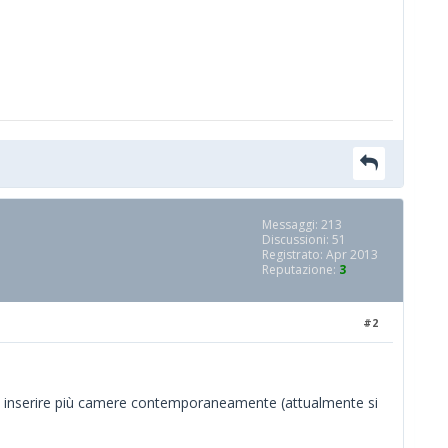
Messaggi: 213
Discussioni: 51
Registrato: Apr 2013
Reputazione:
3
#2
di inserire più camere contemporaneamente (attualmente si