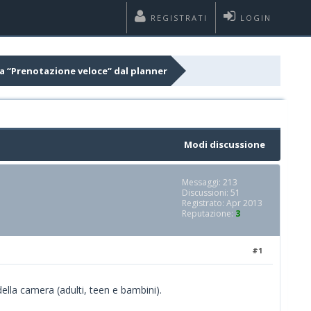
REGISTRATI
LOGIN
a “Prenotazione veloce“ dal planner
Modi discussione
Messaggi: 213
Discussioni: 51
Registrato: Apr 2013
Reputazione:
3
#1
ella camera (adulti, teen e bambini).