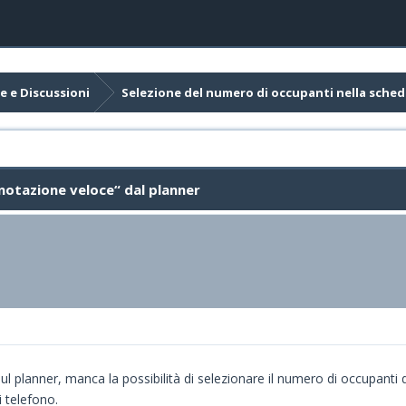
e e Discussioni
Selezione del numero di occupanti nella sched
notazione veloce“ dal planner
l planner, manca la possibilità di selezionare il numero di occupanti d
 telefono.